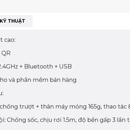
KỸ THUẬT
t cao:
ã QR
 2.4GHz + Bluetooth + USB
 kho và phần mềm bán hàng
u:
chống trượt + thân máy mỏng 165g, thao tác 8
 Chống sốc, chịu rơi 1.5m, độ bền gấp 3 lần 