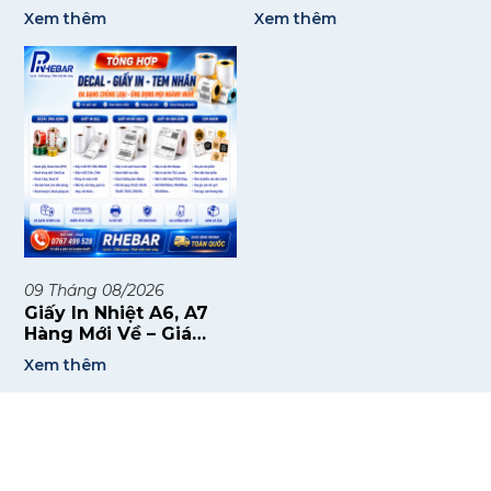
Pack 2024
PHÒNG CHÁY CHỮA
Xem thêm
Xem thêm
CHÁY HIỆU QUẢ & AN
TOÀN 🔥
09
Tháng 08/2026
Giấy In Nhiệt A6, A7
Hàng Mới Về – Giá
Sale Cực Tốt, Chất
Xem thêm
Lượng Ổn Định Cho
Mọi Nhu Cầu In Ấn