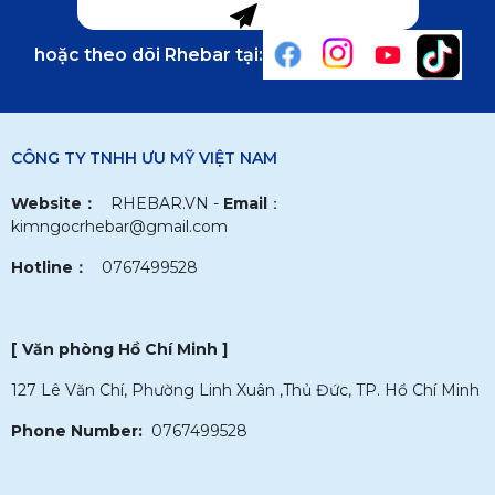
hoặc theo dõi Rhebar tại:
CÔNG TY TNHH ƯU MỸ VIỆT NAM
Website：
RHEBAR.VN -
Email
：
kimngocrhebar@gmail.com
Hotline：
0767499528
[ Văn phòng Hồ Chí Minh ]
127 Lê Văn Chí, Phường Linh Xuân ,Thủ Đức, TP. Hồ Chí Minh
Phone Number:
0767499528